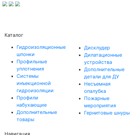
Каталог
Гидроизоляционные
Дисклудер
шпонки
Дилатационные
Профильные
устройства
уплотнения
Дополнительные
Системы
детали для ДУ
инъекционной
Несъемная
гидроизоляции
опалубка
Профили
Пожарные
набухающие
мероприятия
Дополнительные
Гернитовые шнуры
товары
Навигация