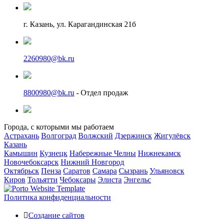
г. Казань, ул. Карагандинская 21б
2260980@bk.ru
8800980@bk.ru
- Отдел продаж
Города, с которыми мы работаем
Астрахань
Волгоград
Волжский
Дзержинск
Жигулёвск
Казань
Камышин
Кузнецк
Набережные Челны
Нижнекамск
Новочебоксарск
Нижний Новгород
Октябрьск
Пенза
Саратов
Самара
Сызрань
Ульяновск
Киров
Тольятти
Чебоксары
Элиста
Энгельс
Политика конфиденциальности
Создание сайтов