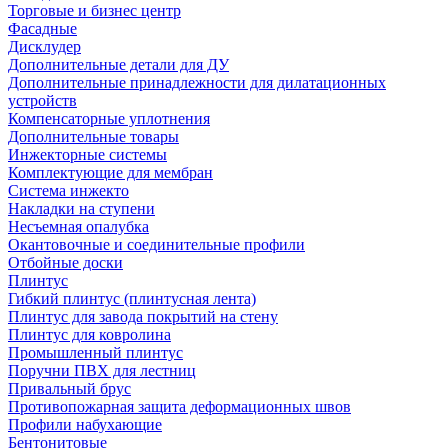
Торговые и бизнес центр
Фасадные
Дисклудер
Дополнительные детали для ДУ
Дополнительные принадлежности для дилатационных
устройств
Компенсаторные уплотнения
Дополнительные товары
Инжекторные системы
Комплектующие для мембран
Система инжекто
Накладки на ступени
Несъемная опалубка
Окантовочные и соединительные профили
Отбойные доски
Плинтус
Гибкий плинтус (плинтусная лента)
Плинтус для завода покрытий на стену
Плинтус для ковролина
Промышленный плинтус
Поручни ПВХ для лестниц
Привальный брус
Противопожарная защита деформационных швов
Профили набухающие
Бентонитовые