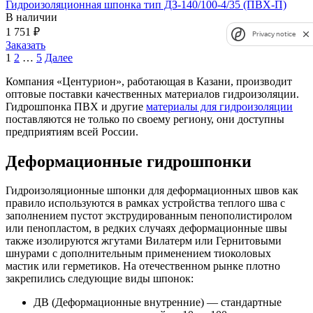
Гидроизоляционная шпонка тип ДЗ-140/100-4/35 (ПВХ-П)
В наличии
1 751
₽
Privacy notice
Заказать
Пагинация
1
2
…
5
Далее
записей
Компания «Центурион», работающая в Казани, производит
оптовые поставки качественных материалов гидроизоляции.
Гидрошпонка ПВХ и другие
материалы для гидроизоляции
поставляются не только по своему региону, они доступны
предприятиям всей России.
Деформационные гидрошпонки
Гидроизоляционные шпонки для деформационных швов как
правило используются в рамках устройства теплого шва с
заполнением пустот экструдированным пенополистиролом
или пенопластом, в редких случаях деформационные швы
также изолируются жгутами Вилатерм или Гернитовыми
шнурами с дополнительным применением тиоколовых
мастик или герметиков. На отечественном рынке плотно
закрепились следующие виды шпонок:
ДВ (Деформационные внутренние) — стандартные