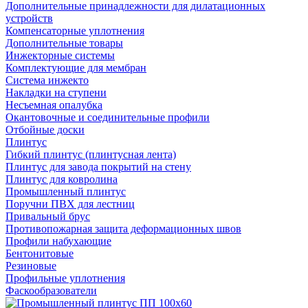
Дополнительные принадлежности для дилатационных
устройств
Компенсаторные уплотнения
Дополнительные товары
Инжекторные системы
Комплектующие для мембран
Система инжекто
Накладки на ступени
Несъемная опалубка
Окантовочные и соединительные профили
Отбойные доски
Плинтус
Гибкий плинтус (плинтусная лента)
Плинтус для завода покрытий на стену
Плинтус для ковролина
Промышленный плинтус
Поручни ПВХ для лестниц
Привальный брус
Противопожарная защита деформационных швов
Профили набухающие
Бентонитовые
Резиновые
Профильные уплотнения
Фаскообразователи