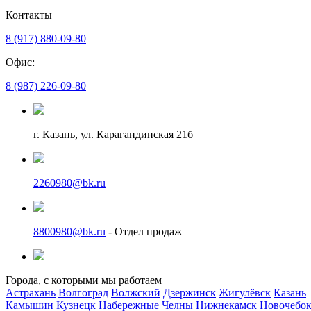
Контакты
8 (917) 880-09-80
Офис:
8 (987) 226-09-80
г. Казань, ул. Карагандинская 21б
2260980@bk.ru
8800980@bk.ru
- Отдел продаж
Города, с которыми мы работаем
Астрахань
Волгоград
Волжский
Дзержинск
Жигулёвск
Казань
Камышин
Кузнецк
Набережные Челны
Нижнекамск
Новочебок