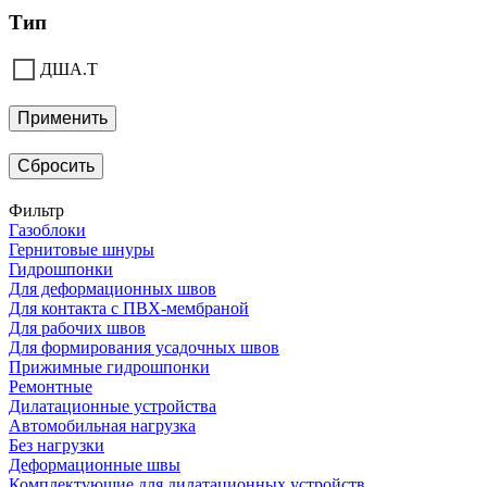
Тип
ДША.Т
Применить
Сбросить
Фильтр
Газоблоки
Гернитовые шнуры
Гидрошпонки
Для деформационных швов
Для контакта с ПВХ-мембраной
Для рабочих швов
Для формирования усадочных швов
Прижимные гидрошпонки
Ремонтные
Дилатационные устройства
Автомобильная нагрузка
Без нагрузки
Деформационные швы
Комплектующие для дилатационных устройств