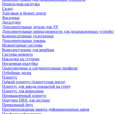
Пешеходная нагрузка
Склад
Торговые и бизнес центр
Фасадные
Дисклудер
Дополнительные детали для ДУ
Дополнительные принадлежности для дилатационных устройс
Компенсаторные уплотнения
Дополнительные товары
Инжекторные системы
Комплектующие для мембран
Система инжекто
Накладки на ступени
Несъемная опалубка
Окантовочные и соединительные профили
Отбойные доски
Плинтус
Гибкий плинтус (плинтусная лента)
Плинтус для завода покрытий на стену
Плинтус для ковролина
Промышленный плинтус
Поручни ПВХ для лестниц
Привальный брус
Противопожарная защита деформационных швов
Профили набухающие