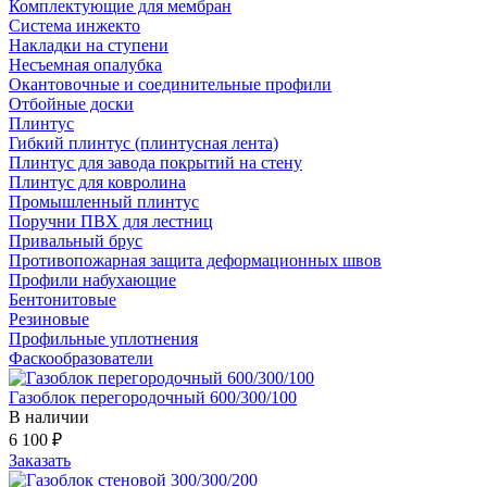
Комплектующие для мембран
Система инжекто
Накладки на ступени
Несъемная опалубка
Окантовочные и соединительные профили
Отбойные доски
Плинтус
Гибкий плинтус (плинтусная лента)
Плинтус для завода покрытий на стену
Плинтус для ковролина
Промышленный плинтус
Поручни ПВХ для лестниц
Привальный брус
Противопожарная защита деформационных швов
Профили набухающие
Бентонитовые
Резиновые
Профильные уплотнения
Фаскообразователи
Газоблок перегородочный 600/300/100
В наличии
6 100
₽
Заказать