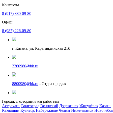
Контакты
8 (917) 880-09-80
Офис:
8 (987) 226-09-80
г. Казань, ул. Карагандинская 21б
2260980@bk.ru
8800980@bk.ru
- Отдел продаж
Города, с которыми мы работаем
Астрахань
Волгоград
Волжский
Дзержинск
Жигулёвск
Казань
Камышин
Кузнецк
Набережные Челны
Нижнекамск
Новочебок