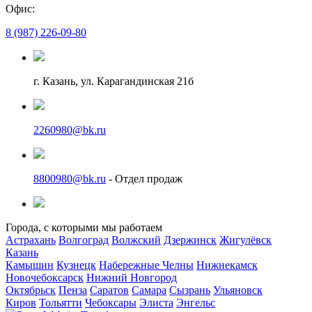
Офис:
8 (987) 226-09-80
г. Казань, ул. Карагандинская 21б
2260980@bk.ru
8800980@bk.ru
- Отдел продаж
Города, с которыми мы работаем
Астрахань
Волгоград
Волжский
Дзержинск
Жигулёвск
Казань
Камышин
Кузнецк
Набережные Челны
Нижнекамск
Новочебоксарск
Нижний Новгород
Октябрьск
Пенза
Саратов
Самара
Сызрань
Ульяновск
Киров
Тольятти
Чебоксары
Элиста
Энгельс