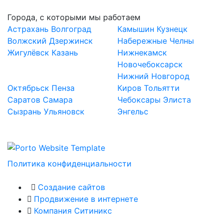
Города, с которыми мы работаем
Астрахань
Волгоград
Камышин
Кузнецк
Волжский
Дзержинск
Набережные Челны
Жигулёвск
Казань
Нижнекамск
Новочебоксарск
Нижний Новгород
Октябрьск
Пенза
Киров
Тольятти
Саратов
Самара
Чебоксары
Элиста
Сызрань
Ульяновск
Энгельс
Политика конфиденциальности
Создание сайтов
Продвижение в интернете
Компания Ситиникс