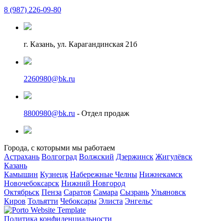
8 (987) 226-09-80
г. Казань, ул. Карагандинская 21б
2260980@bk.ru
8800980@bk.ru
- Отдел продаж
Города, с которыми мы работаем
Астрахань
Волгоград
Волжский
Дзержинск
Жигулёвск
Казань
Камышин
Кузнецк
Набережные Челны
Нижнекамск
Новочебоксарск
Нижний Новгород
Октябрьск
Пенза
Саратов
Самара
Сызрань
Ульяновск
Киров
Тольятти
Чебоксары
Элиста
Энгельс
Политика конфиденциальности