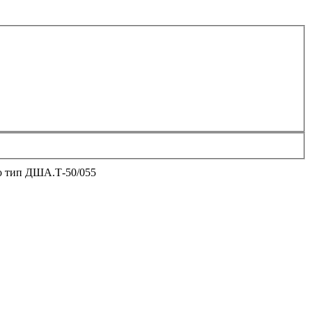
о тип ДША.Т-50/055