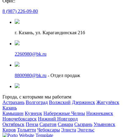
Офис:
8 (987) 226-09-80
г. Казань, ул. Карагандинская 21б
2260980@bk.ru
8800980@bk.ru
- Отдел продаж
Города, с которыми мы работаем
Астрахань
Волгоград
Волжский
Дзержинск
Жигулёвск
Казань
Камышин
Кузнецк
Набережные Челны
Нижнекамск
Новочебоксарск
Нижний Новгород
Октябрьск
Пенза
Саратов
Самара
Сызрань
Ульяновск
Киров
Тольятти
Чебоксары
Элиста
Энгельс