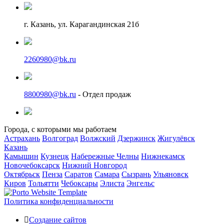
г. Казань, ул. Карагандинская 21б
2260980@bk.ru
8800980@bk.ru
- Отдел продаж
Города, с которыми мы работаем
Астрахань
Волгоград
Волжский
Дзержинск
Жигулёвск
Казань
Камышин
Кузнецк
Набережные Челны
Нижнекамск
Новочебоксарск
Нижний Новгород
Октябрьск
Пенза
Саратов
Самара
Сызрань
Ульяновск
Киров
Тольятти
Чебоксары
Элиста
Энгельс
Политика конфиденциальности
Создание сайтов