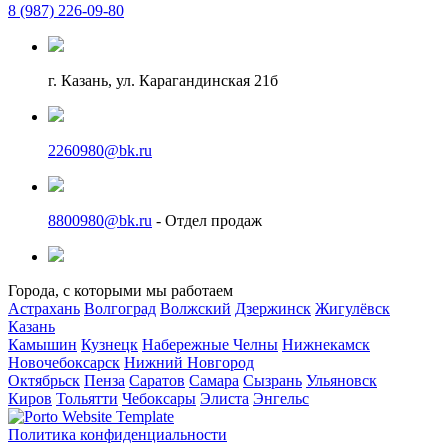
8 (987) 226-09-80
г. Казань, ул. Карагандинская 21б
2260980@bk.ru
8800980@bk.ru
- Отдел продаж
Города, с которыми мы работаем
Астрахань
Волгоград
Волжский
Дзержинск
Жигулёвск
Казань
Камышин
Кузнецк
Набережные Челны
Нижнекамск
Новочебоксарск
Нижний Новгород
Октябрьск
Пенза
Саратов
Самара
Сызрань
Ульяновск
Киров
Тольятти
Чебоксары
Элиста
Энгельс
Политика конфиденциальности