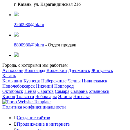
г. Казань, ул. Карагандинская 21б
2260980@bk.ru
8800980@bk.ru
- Отдел продаж
Города, с которыми мы работаем
Астрахань
Волгоград
Волжский
Дзержинск
Жигулёвск
Казань
Камышин
Кузнецк
Набережные Челны
Нижнекамск
Новочебоксарск
Нижний Новгород
Октябрьск
Пенза
Саратов
Самара
Сызрань
Ульяновск
Киров
Тольятти
Чебоксары
Элиста
Энгельс
Политика конфиденциальности
Создание сайтов
Продвижение в интернете