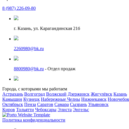
8 (987) 226-09-80
г. Казань, ул. Карагандинская 21б
2260980@bk.ru
8800980@bk.ru
- Отдел продаж
Города, с которыми мы работаем
Астрахань
Волгоград
Волжский
Дзержинск
Жигулёвск
Казань
Камышин
Кузнецк
Набережные Челны
Нижнекамск
Новочебок
Октябрьск
Пенза
Саратов
Самара
Сызрань
Ульяновск
Киров
Тольятти
Чебоксары
Элиста
Энгельс
Политика конфиденциальности