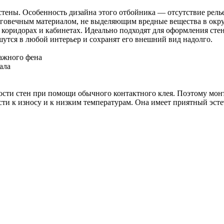
тены. Особенность дизайна этого отбойника — отсутствие рель
лговечным материалом, не выделяющим вредные вещества в окр
коридорах и кабинетах. Идеально подходят для оформления сте
утся в любой интерьер и сохранят его внешний вид надолго.
ажного фена
ала
хности стен при помощи обычного контактного клея. Поэтому мо
сти к износу и к низким температурам. Она имеет приятный эст