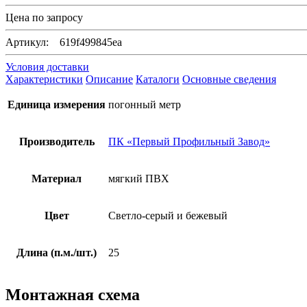
Цена по запросу
Артикул: 619f499845ea
Условия доставки
Характеристики
Описание
Каталоги
Основные сведения
Единица измерения
погонный метр
Производитель
ПК «Первый Профильный Завод»
Материал
мягкий ПВХ
Цвет
Светло-серый и бежевый
Длина (п.м./шт.)
25
Монтажная схема