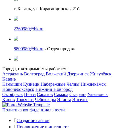
г. Казань, ул. Карагандинская 21б
2260980@bk.ru
8800980@bk.ru
- Отдел продаж
Города, с которыми мы работаем
Астрахань
Волгоград
Волжский
Дзержинск
Жигулёвск
Казань
Камышин
Кузнецк
Набережные Челны
Нижнекамск
Новочебоксарск
Нижний Новгород
Октябрьск
Пенза
Саратов
Самара
Сызрань
Ульяновск
Киров
Тольятти
Чебоксары
Элиста
Энгельс
Политика конфиденциальности
Создание сайтов
Продвижение в интернете