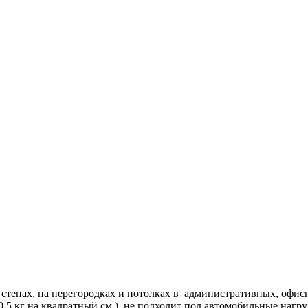
 стенах, на перегородках и потолках в административных, офисн
,5 кг на квадратный см.), не подходит под автомобильные нагру