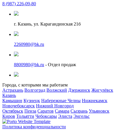
8 (987) 226-09-80
г. Казань, ул. Карагандинская 21б
2260980@bk.ru
8800980@bk.ru
- Отдел продаж
Города, с которыми мы работаем
Астрахань
Волгоград
Волжский
Дзержинск
Жигулёвск
Казань
Камышин
Кузнецк
Набережные Челны
Нижнекамск
Новочебоксарск
Нижний Новгород
Октябрьск
Пенза
Саратов
Самара
Сызрань
Ульяновск
Киров
Тольятти
Чебоксары
Элиста
Энгельс
Политика конфиденциальности