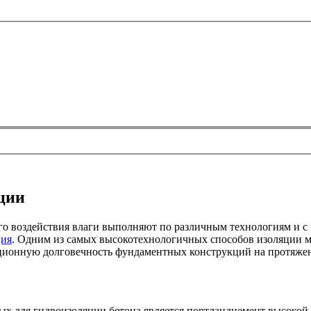
ции
го воздействия влаги выполняют по различным технологиям и 
ция
. Одним из самых высокотехнологичных способов изоляции ма
ционную долговечность фундаментных конструкций на протяжен
для гидроизоляции бетона является портландцемент высокой м