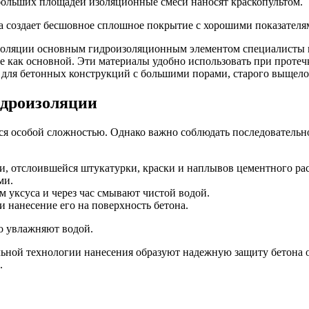
больших площадей изоляционные смеси наносят краскопультом.
 создает бесшовное сплошное покрытие с хорошими показателя
золяции основным гидроизоляционным элементом специалисты н
е как основной. Эти материалы удобно использовать при проте
для бетонных конструкций с большими порами, старого выщело
идроизоляции
я особой сложностью. Однако важно соблюдать последовательн
зи, отслоившейся штукатурки, краски и наплывов цементного рас
ми.
уксуса и через час смывают чистой водой.
 нанесение его на поверхность бетона.
о увлажняют водой.
ьной технологии нанесения образуют надежную защиту бетона о
.