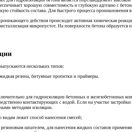
беспечивает хорошую совместимость и глубокую адгезию с бето
кую стойкость состава. Для быстрого процесса проникновения в
роникающего действия происходит активная химическая реакция
исталлизация микропустот. На поверхности бетона образуется п
яции
выпускаются нескольких типов:
 жидкая резина, битумные пропитки и праймеры.
лючительно для гидроизоляции бетонных и железобетонных кон
редственно контактирующих с водой. Если на участке застройки
ными методами изоляции.
 видам лежит способ нанесения смесей;
ся резиновым шпателем, для нанесения жидких составов примен