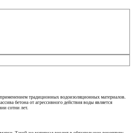
с применением традиционных водоизоляционных материалов.
ссива бетона от агрессивного действия воды является
ии сотни лет.
арки. Такой же материал входит в обязательную рецептуру